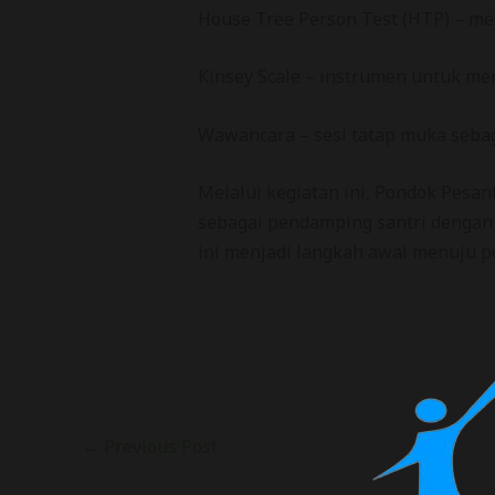
House Tree Person Test (HTP) – me
Kinsey Scale – instrumen untuk mem
Wawancara – sesi tatap muka sebaga
Melalui kegiatan ini, Pondok Pesa
sebagai pendamping santri dengan 
ini menjadi langkah awal menuju pe
←
Previous Post