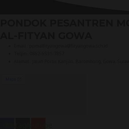
PONDOK PESANTREN M
AL-FITYAN GOWA
Email : ppmalfityangowa@fityangowa.sch.id
Telpn : 0852-5531-7857
Alamat : Jalan Poros Kanjilo, Barombong, Gowa. Sula
cebook
Instagram
Youtube