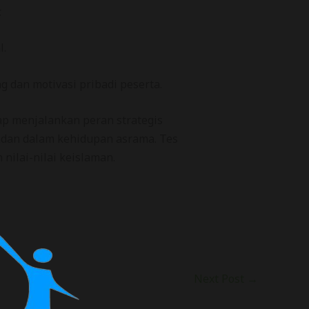
.
l.
g dan motivasi pribadi peserta.
ap menjalankan peran strategis
ladan dalam kehidupan asrama. Tes
nilai-nilai keislaman.
Next Post
→