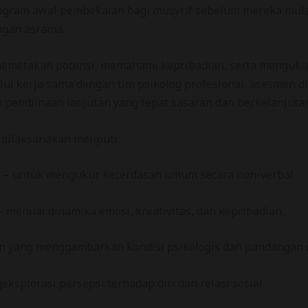
rogram awal pembekalan bagi musyrif sebelum mereka mu
ngan asrama.
 memetakan potensi, memahami kepribadian, serta menguku
alui kerja sama dengan tim psikolog profesional, asesmen 
pembinaan lanjutan yang tepat sasaran dan berkelanjutan
dilaksanakan meliputi:
IT) – untuk mengukur kecerdasan umum secara non-verbal.
menilai dinamika emosi, kreativitas, dan kepribadian.
 yang menggambarkan kondisi psikologis dan pandangan d
splorasi persepsi terhadap diri dan relasi sosial.