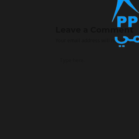
Leave a Comment
Your email address will not be publ
Type
here..