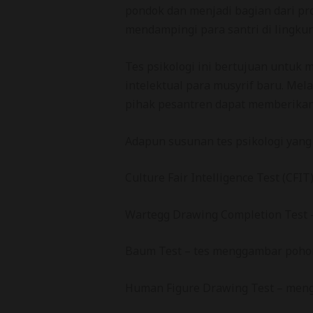
pondok dan menjadi bagian dari p
mendampingi para santri di lingku
Tes psikologi ini bertujuan untuk
intelektual para musyrif baru. Mel
pihak pesantren dapat memberikan 
Adapun susunan tes psikologi yang 
Culture Fair Intelligence Test (CF
Wartegg Drawing Completion Test – 
Baum Test – tes menggambar pohon
Human Figure Drawing Test – mengek