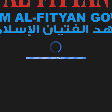
ished.
Required fields are marked
*
100%