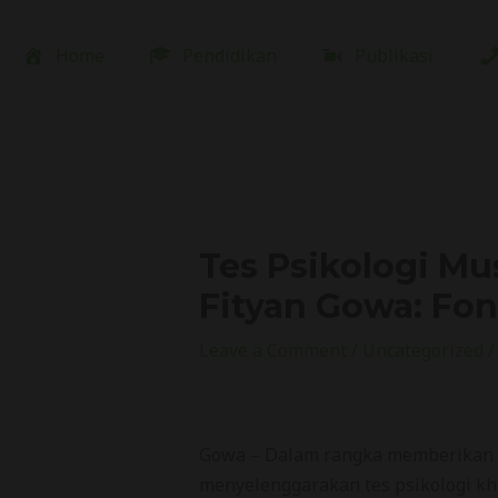
Skip
to
Home
Pendidikan
Publikasi
content
Tes Psikologi Mu
Fityan Gowa: Fo
Leave a Comment
/
Uncategorized
/
Gowa – Dalam rangka memberikan p
menyelenggarakan tes psikologi khu