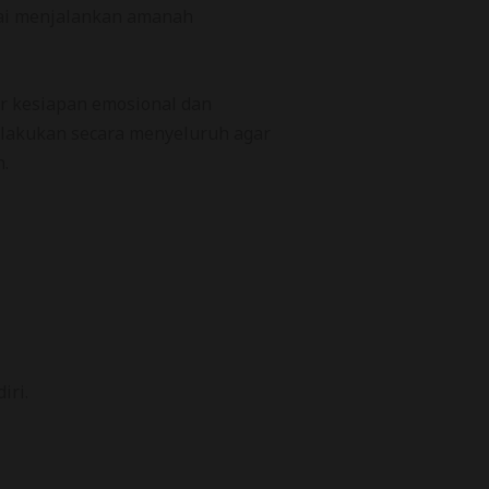
lai menjalankan amanah
r kesiapan emosional dan
dilakukan secara menyeluruh agar
.
iri.