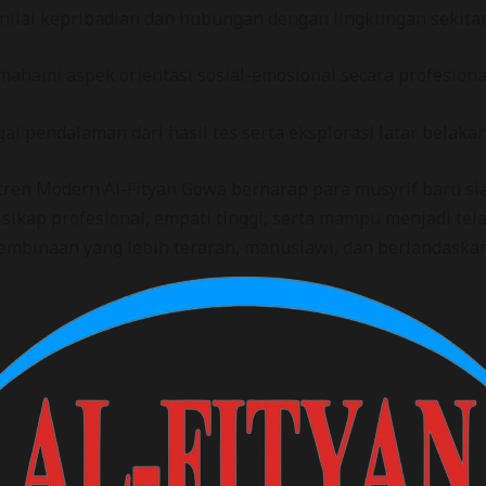
nilai kepribadian dan hubungan dengan lingkungan sekitar
ahami aspek orientasi sosial-emosional secara profesiona
i pendalaman dari hasil tes serta eksplorasi latar belakan
ntren Modern Al-Fityan Gowa berharap para musyrif baru si
sikap profesional, empati tinggi, serta mampu menjadi te
mbinaan yang lebih terarah, manusiawi, dan berlandaskan 