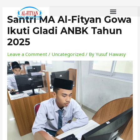
Skip
to
Santri MA Al-Fityan Gowa
content
Ikuti Gladi ANBK Tahun
2025
Leave a Comment
/
Uncategorized
/ By
Yusuf Hawasy