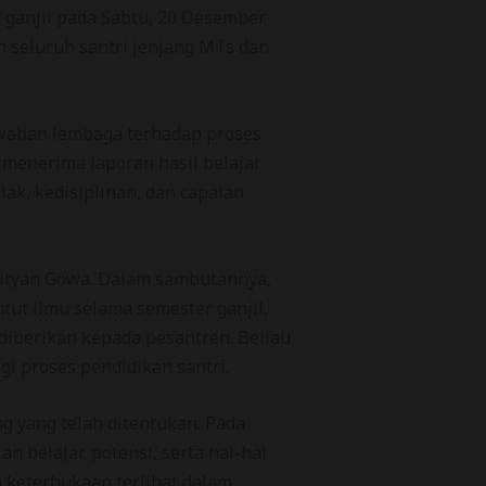
ganjil pada Sabtu, 20 Desember
n seluruh santri jenjang MTs dan
awaban lembaga terhadap proses
 menerima laporan hasil belajar
k, kedisiplinan, dan capaian
ityan Gowa. Dalam sambutannya,
ut ilmu selama semester ganjil,
diberikan kepada pesantren. Beliau
i proses pendidikan santri.
g yang telah ditentukan. Pada
 belajar, potensi, serta hal-hal
 keterbukaan terlihat dalam