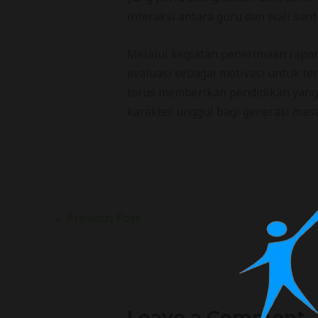
interaksi antara guru dan wali santr
Melalui kegiatan penerimaan rapor
evaluasi sebagai motivasi untuk t
terus memberikan pendidikan yang 
karakter unggul bagi generasi mas
←
Previous Post
Leave a Comment