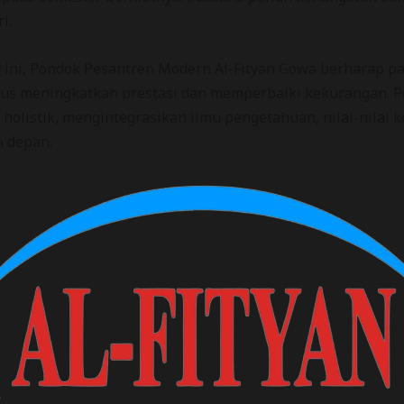
i.
 ini, Pondok Pesantren Modern Al-Fityan Gowa berharap par
erus meningkatkan prestasi dan memperbaiki kekurangan. 
holistik, mengintegrasikan ilmu pengetahuan, nilai-nilai
a depan.