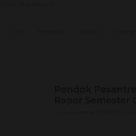
Skip
ppmalfityangowa.sch.id
to
content
Home
Pendidikan
Publikasi
Hubungi
Pondok Pesantre
Rapor Semester G
Leave a Comment
/
MA
,
MTs
/ By
Yu