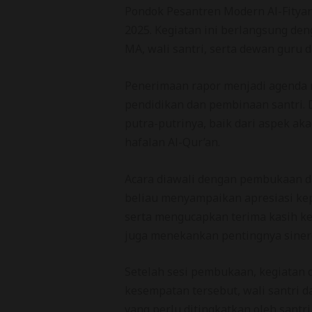
Pondok Pesantren Modern Al-Fitya
2025. Kegiatan ini berlangsung den
MA, wali santri, serta dewan guru 
Penerimaan rapor menjadi agenda 
pendidikan dan pembinaan santri. D
putra-putrinya, baik dari aspek a
hafalan Al-Qur’an.
Acara diawali dengan pembukaan d
beliau menyampaikan apresiasi kep
serta mengucapkan terima kasih ke
juga menekankan pentingnya sinerg
Setelah sesi pembukaan, kegiatan d
kesempatan tersebut, wali santri d
yang perlu ditingkatkan oleh sant