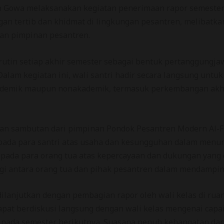
n Gowa melaksanakan kegiatan penerimaan rapor semester 
gan tertib dan khidmat di lingkungan pesantren, melibatka
dan pimpinan pesantren.
rutin setiap akhir semester sebagai bentuk pertanggungj
alam kegiatan ini, wali santri hadir secara langsung untuk
kademik maupun nonakademik, termasuk perkembangan akhla
an sambutan dari pimpinan Pondok Pesantren Modern Al-F
ada para santri atas usaha dan kesungguhan dalam menunt
pada para orang tua atas kepercayaan dan dukungan yang 
i antara orang tua dan pihak pesantren dalam mendamping
ilanjutkan dengan pembagian rapor oleh wali kelas di ruan
apat berdiskusi langsung dengan wali kelas mengenai capaian
ri pada semester berikutnya. Suasana penuh kehangatan dan