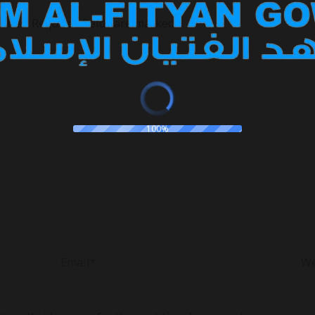
ished.
Required fields are marked
*
100%
Email*
Web