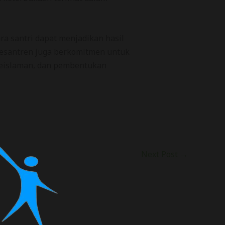
a santri dapat menjadikan hasil
Pesantren juga berkomitmen untuk
 keislaman, dan pembentukan
Next Post
→