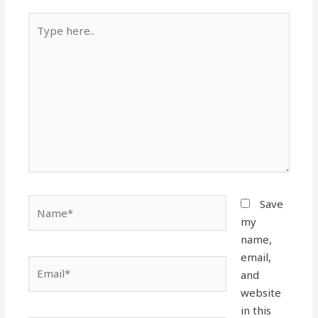
Type
here..
Name*
Save
my
name,
email,
Email*
and
website
in this