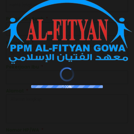
Pekerjaan Ayah
Nama Ibu
Pekerjaan Ibu
100%
Alamat
Nomor HP/WA